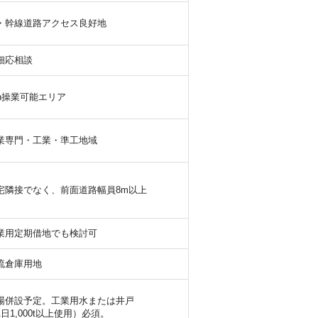
C・幹線道路アクセス良好地
細応相談
4h操業可能エリア
業専門・工業・準工地域
宅隣接でなく、前面道路幅員8m以上
業用定期借地でも検討可
流倉庫用地
場併設予定。工業用水または井戸
1日1,000t以上使用）必須。