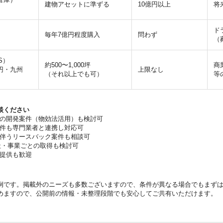
建物アセットに準ずる
10億円以上
将
ド
毎年7億円程度購入
問わず
（
S）
約500〜1,000坪
商
円・九州
上限なし
（それ以上でも可）
等
談ください
の開発案件（物効法活用）も検討可
件も専門業者と連携し対応可
伴うリースバック案件も相談可
社・事業ごとの取得も検討可
提供も歓迎
例です。掲載外のニーズも多数ございますので、条件が異なる場合でもまず
めますので、公開前の情報・未整理段階でも安心してご共有いただけます。