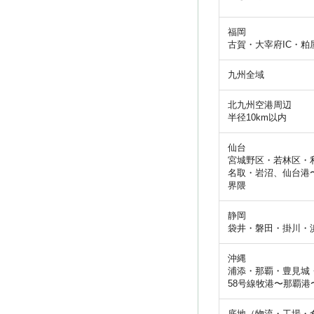
福岡
古賀・大宰府IC・粕
九州全域
北九州空港周辺
半径10km以内
仙台
宮城野区・若林区・
名取・岩沼、仙台港
界隈
静岡
袋井・磐田・掛川・
沖縄
浦添・那覇・豊見城
58号線牧港〜那覇港
底地（物流・工場・