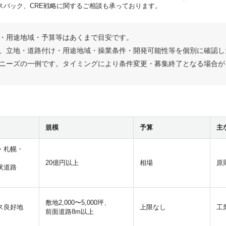
スバック、CRE戦略に関するご相談も承っております。
・用途地域・予算等はあくまで目安です。
、立地・道路付け・用途地域・操業条件・開発可能性等を個別に確認し
ニーズの一例です。タイミングにより条件変更・募集終了となる場合が
規模
予算
主
・札幌・
20億円以上
相場
原
状道路
敷地2,000〜5,000坪、
ス良好地
上限なし
工
前面道路8m以上