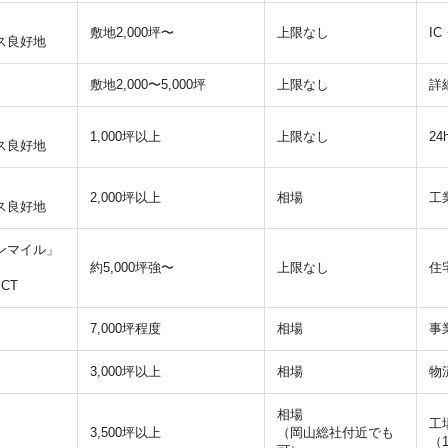
敷地2,000坪〜
上限なし
I
ス良好地
敷地2,000〜5,000坪
上限なし
詳
）
1,000坪以上
上限なし
2
ス良好地
2,000坪以上
相場
工
ス良好地
ンマイル」
約5,000坪強〜
上限なし
住
CT
7,000坪程度
相場
事
3,000坪以上
相場
物
相場
工
3,500坪以上
（岡山総社付近でも
（