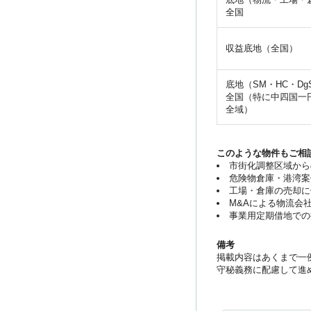
全国
収益底地（全国）
底地（SM・HC・Dg
全国（特に中四国一
全域）
このような物件もご相
市街化調整区域から
危険物倉庫・港湾案
工場・倉庫の売却に
M&Aによる物流会
事業用定期借地での
備考
掲載内容はあくまで一
守秘義務に配慮して進