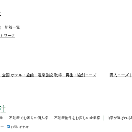
覧
） 新着一覧
トワーク
｜全国 ホテル・旅館・温泉施設 取得・再生・協創ニーズ
購入ニーズ｜
業
不動産でお困りの個人様
不動産物件をお探しの企業様
山章が選ばれる
シー
お問い合わせ