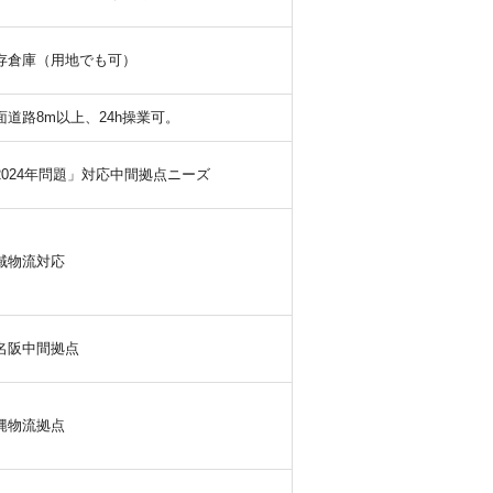
存倉庫（用地でも可）
面道路8m以上、24h操業可。
2024年問題」対応中間拠点ニーズ
域物流対応
名阪中間拠点
縄物流拠点