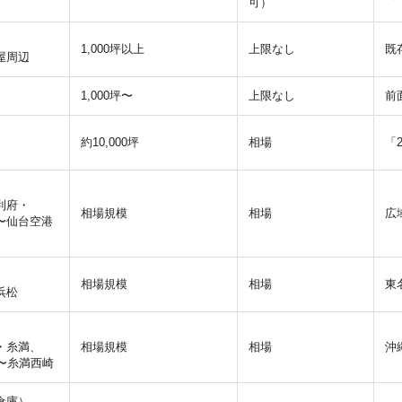
可）
1,000坪以上
上限なし
既
屋周辺
1,000坪〜
上限なし
前
約10,000坪
相場
「
利府・
相場規模
相場
広
〜仙台空港
相場規模
相場
東
浜松
・糸満、
相場規模
相場
沖
〜糸満西崎
倉庫）