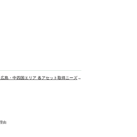
広島・中四国エリア 各アセット取得ニーズ
→
理由